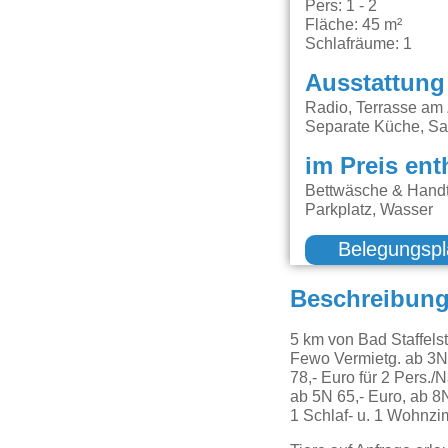
Pers: 1 - 2
Fläche: 45 m²
Schlafräume: 1
Ausstattung
Radio, Terrasse am Z
Separate Küche, Sa
im Preis ent
Bettwäsche & Handt
Parkplatz, Wasser
Belegungspl
Beschreibun
5 km von Bad Staffels
Fewo Vermietg. ab 3
78,- Euro für 2 Pers./
ab 5N 65,- Euro, ab 8
1 Schlaf- u. 1 Wohnz