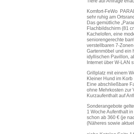
Tiere auf Anfrage erla
Komfort-FeWo PARADIE
sehr ruhig am Ortsran
Das gemütliche „Para
Flachbildschirm (81 
Kachelofen, eine mode
seniorengerechte bar
verstellbaren 7-Zonen
Gartenmöbel und ein h
idyllischen Pavillon, 
Internet über W-LAN s
Grillplatz mit einem We
Kleiner Hund im Korb 
Eine abschließbare Fah
ohne Mehrkosten zur 
Kurzaufenthalt auf Anf
Sonderangebote gelten 
1 Woche Aufenthalt i
schon ab 360 € (je na
(Näheres sowie aktue