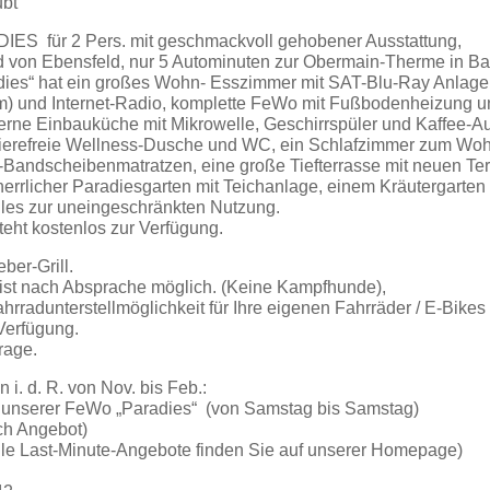
ubt
S für 2 Pers. mit geschmackvoll gehobener Ausstattung,
d von Ebensfeld, nur 5 Autominuten zur Obermain-Therme in Bad
dies“ hat ein großes Wohn- Esszimmer mit SAT-Blu-Ray Anlage
cm) und Internet-Radio, komplette FeWo mit Fußbodenheizung u
rne Einbauküche mit Mikrowelle, Geschirrspüler und Kaffee-Au
rierefreie Wellness-Dusche und WC, ein Schlafzimmer zum Wohl
-Bandscheibenmatratzen, eine große Tiefterrasse mit neuen Te
errlicher Paradiesgarten mit Teichanlage, einem Kräutergarten
alles zur uneingeschränkten Nutzung.
teht kostenlos zur Verfügung.
ber-Grill.
ist nach Absprache möglich. (Keine Kampfhunde),
rradunterstellmöglichkeit für Ihre eigenen Fahrräder / E-Bikes 
Verfügung.
rage.
i. d. R. von Nov. bis Feb.:
n unserer FeWo „Paradies“ (von Samstag bis Samstag)
ch Angebot)
lle Last-Minute-Angebote finden Sie auf unserer Homepage)