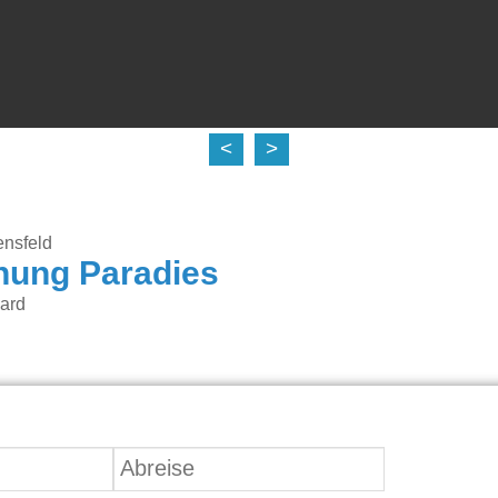
<
>
nsfeld
nung Paradies
kard