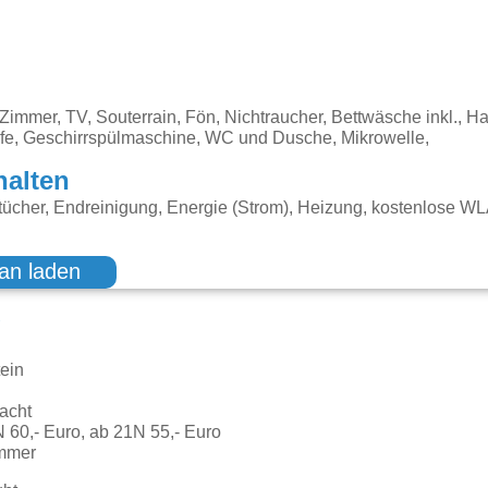
immer, TV, Souterrain, Fön, Nichtraucher, Bettwäsche inkl., Ha
fe, Geschirrspülmaschine, WC und Dusche, Mikrowelle,
halten
ücher, Endreinigung, Energie (Strom), Heizung, kostenlose W
an laden
g
tein
N
Nacht
N 60,- Euro, ab 21N 55,- Euro
immer