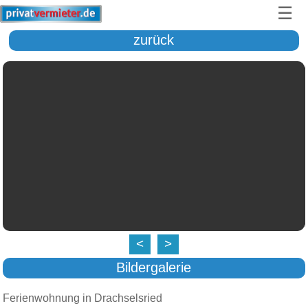
☰
zurück
<
>
Bildergalerie
Ferienwohnung in Drachselsried