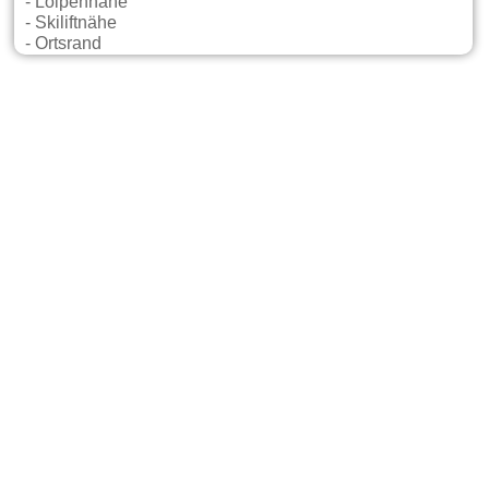
- Loipennähe
- Skiliftnähe
- Ortsrand
Gastgeber