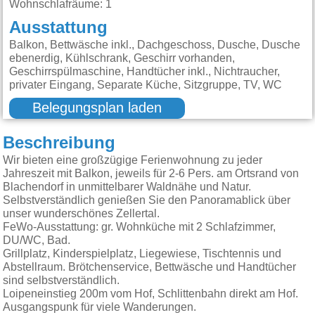
Wohnschlafräume: 1
Ausstattung
Balkon, Bettwäsche inkl., Dachgeschoss, Dusche, Dusche
ebenerdig, Kühlschrank, Geschirr vorhanden,
Geschirrspülmaschine, Handtücher inkl., Nichtraucher,
privater Eingang, Separate Küche, Sitzgruppe, TV, WC
Belegungsplan laden
Beschreibung
Wir bieten eine großzügige Ferienwohnung zu jeder
Jahreszeit mit Balkon, jeweils für 2-6 Pers. am Ortsrand von
Blachendorf in unmittelbarer Waldnähe und Natur.
Selbstverständlich genießen Sie den Panoramablick über
unser wunderschönes Zellertal.
FeWo-Ausstattung: gr. Wohnküche mit 2 Schlafzimmer,
DU/WC, Bad.
Grillplatz, Kinderspielplatz, Liegewiese, Tischtennis und
Abstellraum. Brötchenservice, Bettwäsche und Handtücher
sind selbstverständlich.
Loipeneinstieg 200m vom Hof, Schlittenbahn direkt am Hof.
Ausgangspunk für viele Wanderungen.