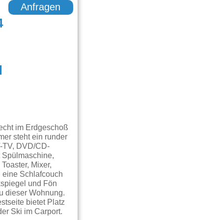
Anfragen
4
d
recht im Erdgeschoß
er steht ein runder
AT-TV, DVD/CD-
it Spülmaschine,
Toaster, Mixer,
h eine Schlafcouch
kspiegel und Fön
zu dieser Wohnung.
tseite bietet Platz
er Ski im Carport.