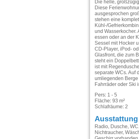
Die helle, großzügig
Diese Ferienwohnun
ausgesprochen gro
stehen eine komplet
Kühl-/Gefrierkombin
und Wasserkocher. A
essen oder an der 
Sessel mit Hocker u
CD-Player, iPod- o
Glasfront, die zum B
steht ein Doppelbe
ist mit Regendusch
separate WCs. Auf d
umliegenden Berge 
Fahrräder oder Ski 
Pers: 1 - 5
Fläche: 93 m²
Schlafräume: 2
Ausstattung
Radio, Dusche, WC,
Nichtraucher, Wäsch
Geschirr vorhanden