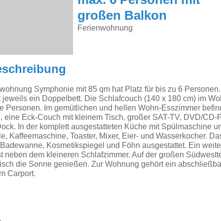
max. 6 Personen mit
großen Balkon
Ferienwohnung
eschreibung
ohnung Symphonie mit 85 qm hat Platz für bis zu 6 Personen.
 jeweils ein Doppelbett. Die Schlafcouch (140 x 180 cm) im Wo
ere Personen. Im gemütlichen und hellen Wohn-Esszimmer befin
n, eine Eck-Couch mit kleinem Tisch, großer SAT-TV, DVD/CD-P
ock. In der komplett ausgestatteten Küche mit Spülmaschine u
, Kaffeemaschine, Toaster, Mixer, Eier- und Wasserkocher. Das
adewanne, Kosmetikspiegel und Föhn ausgestattet. Ein weite
t neben dem kleineren Schlafzimmer. Auf der großen Südwestte
isch die Sonne genießen. Zur Wohnung gehört ein abschließbar
im Carport.
1