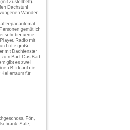
mit Zustellbett).
fen Dachstuhl
chwungenen Wänden
,
 Kaffeepadautomat
 Personen gemütlich
wei sehr bequeme
Player, Radio mit
urch die große
mer mit Dachfenster
ng zum Bad. Das Bad
em gibt es zwei
nen Blick auf die
Kellerraum für
chgeschoss, Fön,
lschrank, Safe,
e