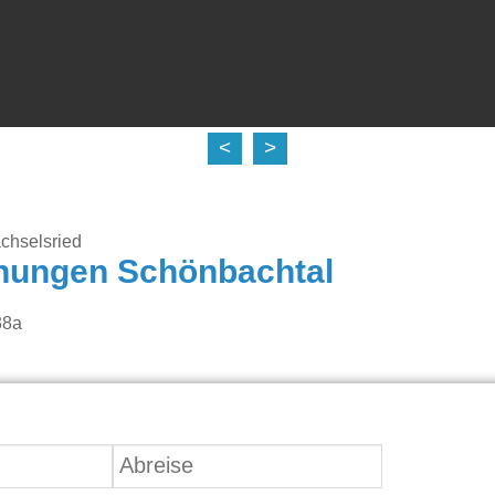
<
>
chselsried
nungen Schönbachtal
38a