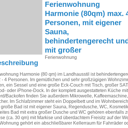
Ferienwohnung
Harmonie (80qm) max. 
Personen, mit eigener
Sauna,
behindertengerecht un
mit großer
Ferienwohnung
eschreibung
wohnung Harmonie (80 qm) im Landhausstil ist behindertenge
r 2 - 4 Personen. Im gemütlichen und sehr großzügigen Wohnzimm
len, ein Sessel und eine große Eck-Couch mit Tisch, großer S
Pod- oder iPhone-Dock. In der komplett ausgestatteten Küche m
d/Backofen finden Sie außerdem Mikrowelle, Kaffeemaschine, 
her. Im Schlafzimmer steht ein Doppelbett und im Wohnbereic
s große Bad ist mit eigener Sauna, Regendusche, WC, Kosmeti
weites Bad mit extra großer Dusche und WC gehören ebenfalls 
se (ca. 30 qm) mit Markise und überdachtem Freisitz auf der Wes
 Wohnung gehört ein abschließbarer Kellerraum für Fahrräder od