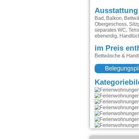
Ausstattung
Bad, Balkon, Bettwä
Obergeschoss, Sitz
separates WC, Terr
ebenerdig, Handtüch
im Preis ent
Bettwäsche & Handt
Belegungspl
Kategoriebil