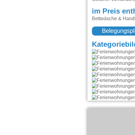
im Preis ent
Bettwäsche & Handt
Belegungspl
Kategoriebil