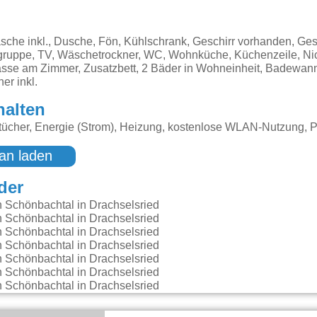
sche inkl., Dusche, Fön, Kühlschrank, Geschirr vorhanden, Ge
gruppe, TV, Wäschetrockner, WC, Wohnküche, Küchenzeile, Nic
asse am Zimmer, Zusatzbett, 2 Bäder in Wohneinheit, Badewan
er inkl.
halten
ücher, Energie (Strom), Heizung, kostenlose WLAN-Nutzung, P
an laden
der