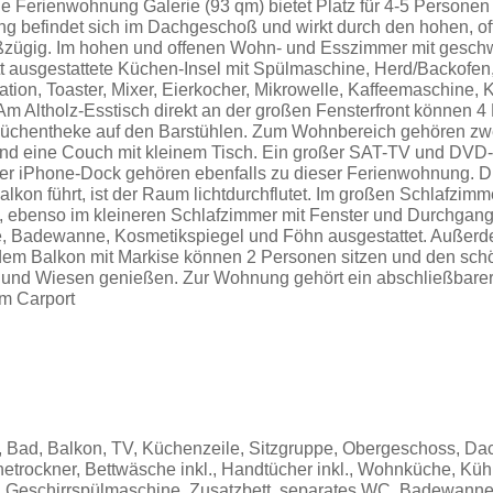
e Ferienwohnung Galerie (93 qm) bietet Platz für 4-5 Personen (
g befindet sich im Dachgeschoß und wirkt durch den hohen, of
ßzügig. Im hohen und offenen Wohn- und Esszimmer mit ges
t ausgestattete Küchen-Insel mit Spülmaschine, Herd/Backofen
ation, Toaster, Mixer, Eierkocher, Mikrowelle, Kaffeemaschine,
m Altholz-Esstisch direkt an der großen Fensterfront können 4
Küchentheke auf den Barstühlen. Zum Wohnbereich gehören z
nd eine Couch mit kleinem Tisch. Ein großer SAT-TV und DVD-
der iPhone-Dock gehören ebenfalls zu dieser Ferienwohnung. D
alkon führt, ist der Raum lichtdurchflutet. Im großen Schlafzim
tt, ebenso im kleineren Schlafzimmer mit Fenster und Durchga
e, Badewanne, Kosmetikspiegel und Föhn ausgestattet. Außerd
em Balkon mit Markise können 2 Personen sitzen und den schö
und Wiesen genießen. Zur Wohnung gehört ein abschließbarer 
im Carport
 Bad, Balkon, TV, Küchenzeile, Sitzgruppe, Obergeschoss, Da
etrockner, Bettwäsche inkl., Handtücher inkl., Wohnküche, Küh
, Geschirrspülmaschine, Zusatzbett, separates WC, Badewann