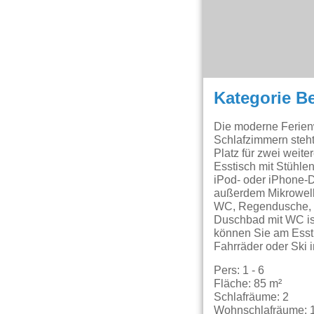
Kategorie B
Die moderne Ferienw
Schlafzimmern steht
Platz für zwei weit
Esstisch mit Stühle
iPod- oder iPhone-D
außerdem Mikrowelle
WC, Regendusche, B
Duschbad mit WC is
können Sie am Esst
Fahrräder oder Ski 
Pers: 1 - 6
Fläche: 85 m²
Schlafräume: 2
Wohnschlafräume: 