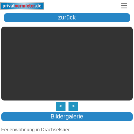
☰
zurück
<
>
Bildergalerie
Ferienwohnung in Drachselsried