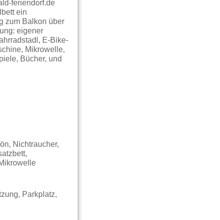
d-feriendorf.de
bett ein
ng zum Balkon über
ung: eigener
ahrradstadl, E-Bike-
chine, Mikrowelle,
piele, Bücher, und
ön, Nichtraucher,
atzbett,
 Mikrowelle
zung, Parkplatz,