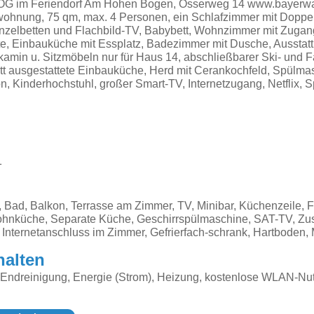
G im Feriendorf Am Hohen Bogen, Osserweg 14 www.bayerwal
wohnung, 75 qm, max. 4 Personen, ein Schlafzimmer mit Doppel
inzelbetten und Flachbild-TV, Babybett, Wohnzimmer mit Zuga
e, Einbauküche mit Essplatz, Badezimmer mit Dusche, Ausstatt
lkamin u. Sitzmöbeln nur für Haus 14, abschließbarer Ski- und F
tt ausgestattete Einbauküche, Herd mit Cerankochfeld, Spülmas
 Kinderhochstuhl, großer Smart-TV, Internetzugang, Netflix, S
1
Bad, Balkon, Terrasse am Zimmer, TV, Minibar, Küchenzeile, F
hnküche, Separate Küche, Geschirrspülmaschine, SAT-TV, Zus
h, Internetanschluss im Zimmer, Gefrierfach-schrank, Hartboden,
halten
 Endreinigung, Energie (Strom), Heizung, kostenlose WLAN-Nut