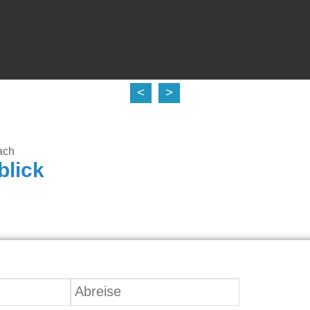
<
>
ach
blick