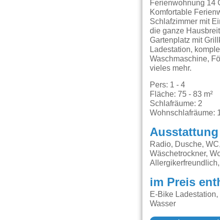
Ferienwohnung 14 O
Komfortable Ferien
Schlafzimmer mit E
die ganze Hausbreit
Gartenplatz mit Gril
Ladestation, komple
Waschmaschine, Fön,
vieles mehr.
Pers: 1 - 4
Fläche: 75 - 83 m²
Schlafräume: 2
Wohnschlafräume: 
Ausstattung
Radio, Dusche, WC, 
Wäschetrockner, Wo
Allergikerfreundlic
im Preis ent
E-Bike Ladestation,
Wasser