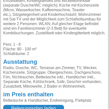
Einzelbetten, Kindergitterbett und Wickelkommode
(separate Dusche/WC möglich); Küche mit Küchenzeile
(Micro, Wasserkocher, Kaffeemaschine, Toaster
etc.), Sitzgelegenheit und Kinderhochstuhl; Wohnzimmer
mit Sat-TV und der Möglichkeit zum Schlafsofaumbau für
weitere 2 Personen. WLAN; Auf gleicher Etage befindet
sind ein Familienzimmer (2-3 Bett) für eventuelle
Kombibuchungen. Zustellbett oder Kindergitterbett möglich.
Pers: 1 - 8
Fläche: 80 - 100 m²
Schlafräume: 2
Ausstattung
Radio, Dusche, WC, Terrasse am Zimmer, TV, Wecker,
Küchenzeile, Sitzgruppe, Obergeschoss, Dachgeschoss,
Fön, Nichtraucher, Bettwäsche inkl., Handtücher inkl.,
Separate Küche, Kühlschrank, Safe, Geschirr vorhanden,
Zusatzbett, Mikrowelle, 2 Bäder in Wohneinheit,
im Preis enthalten
Bettwäsche & Handtücher, Endreinigung, Parkplatz
Belegungsplan laden