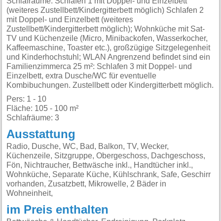
Schlafräume: Schlafen 1 mit Doppel- und Einzelbett
(weiteres Zustellbett/Kindergitterbett möglich) Schlafen 2
mit Doppel- und Einzelbett (weiteres
Zustellbett/Kindergitterbett möglich); Wohnküche mit Sat-
TV und Küchenzeile (Micro, Minibackofen, Wasserkocher,
Kaffeemaschine, Toaster etc.), großzügige Sitzgelegenheit
und Kinderhochstuhl; WLAN Angrenzend befindet sind ein
Familienzimmerca 25 m²: Schlafen 3 mit Doppel- und
Einzelbett, extra Dusche/WC für eventuelle
Kombibuchungen. Zustellbett oder Kindergitterbett möglich.
Pers: 1 - 10
Fläche: 105 - 100 m²
Schlafräume: 3
Ausstattung
Radio, Dusche, WC, Bad, Balkon, TV, Wecker,
Küchenzeile, Sitzgruppe, Obergeschoss, Dachgeschoss,
Fön, Nichtraucher, Bettwäsche inkl., Handtücher inkl.,
Wohnküche, Separate Küche, Kühlschrank, Safe, Geschirr
vorhanden, Zusatzbett, Mikrowelle, 2 Bäder in
Wohneinheit,
im Preis enthalten