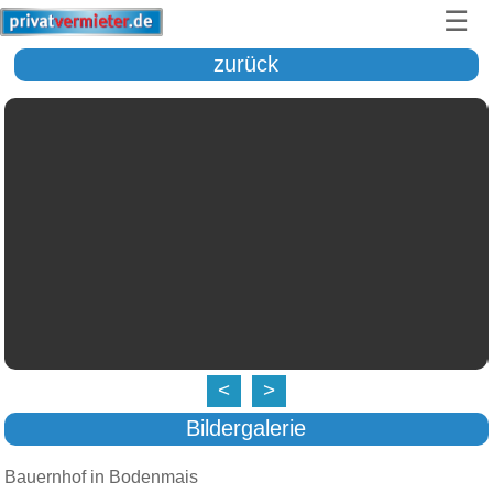
☰
zurück
<
>
Bildergalerie
Bauernhof in Bodenmais