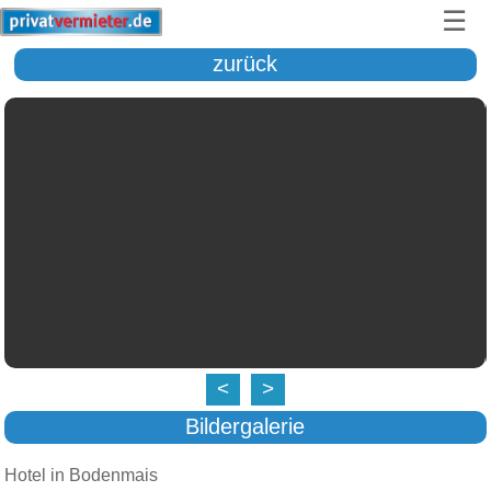
☰
zurück
<
>
Bildergalerie
Hotel in Bodenmais