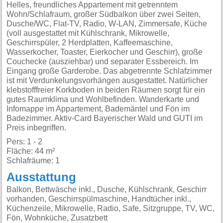
Helles, freundliches Appartement mit getrenntem
Wohn/Schlafraum, großer Südbalkon über zwei Seiten,
Dusche/WC, Flat-TV, Radio, W-LAN, Zimmersafe, Küche
(voll ausgestattet mit Kühlschrank, Mikrowelle,
Geschirrspüler, 2 Herdplatten, Kaffeemaschine,
Wasserkocher, Toaster, Eierkocher und Geschirr), große
Couchecke (ausziehbar) und separater Essbereich. Im
Eingang große Garderobe. Das abgetrennte Schlafzimmer
ist mit Verdunkelungsvorhängen ausgestattet. Natürlicher
klebstofffreier Korkboden in beiden Räumen sorgt für ein
gutes Raumklima und Wohlbefinden. Wanderkarte und
Infomappe im Appartement, Bademäntel und Fön im
Badezimmer. Aktiv-Card Bayerischer Wald und GUTI im
Preis inbegriffen.
Pers: 1 - 2
Fläche: 44 m²
Schlafräume: 1
Ausstattung
Balkon, Bettwäsche inkl., Dusche, Kühlschrank, Geschirr
vorhanden, Geschirrspülmaschine, Handtücher inkl.,
Küchenzeile, Mikrowelle, Radio, Safe, Sitzgruppe, TV, WC,
Fön, Wohnküche, Zusatzbett