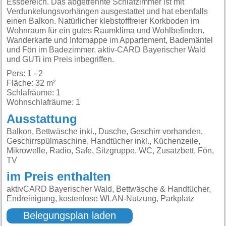
Essbereich. Das abgetrennte Schlafzimmer ist mit
Verdunkelungsvorhängen ausgestattet und hat ebenfalls
einen Balkon. Natürlicher klebstofffreier Korkboden im
Wohnraum für ein gutes Raumklima und Wohlbefinden.
Wanderkarte und Infomappe im Appartement, Bademäntel
und Fön im Badezimmer. aktiv-CARD Bayerischer Wald
und GUTi im Preis inbegriffen.
Pers: 1 - 2
Fläche: 32 m²
Schlafräume: 1
Wohnschlafräume: 1
Ausstattung
Balkon, Bettwäsche inkl., Dusche, Geschirr vorhanden,
Geschirrspülmaschine, Handtücher inkl., Küchenzeile,
Mikrowelle, Radio, Safe, Sitzgruppe, WC, Zusatzbett, Fön,
TV
im Preis enthalten
aktivCARD Bayerischer Wald, Bettwäsche & Handtücher,
Endreinigung, kostenlose WLAN-Nutzung, Parkplatz
Belegungsplan laden