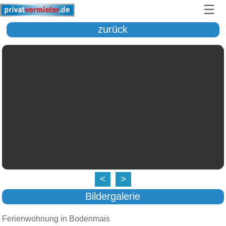
☰
zurück
<
>
Bildergalerie
Ferienwohnung in Bodenmais