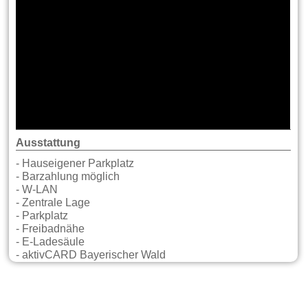
Ausstattung
- Hauseigener Parkplatz
- Barzahlung möglich
- W-LAN
- Zentrale Lage
- Parkplatz
- Freibadnähe
- E-Ladesäule
- aktivCARD Bayerischer Wald