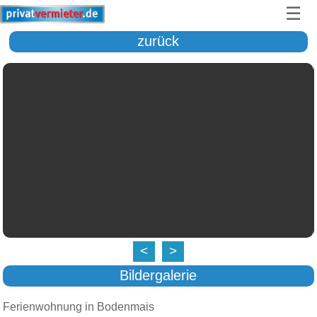
☰
zurück
<
>
Bildergalerie
Ferienwohnung in Bodenmais