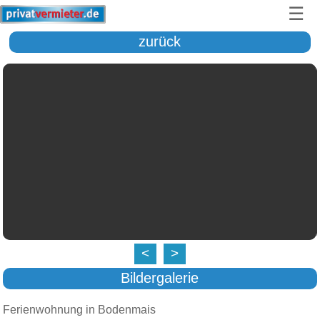
☰
zurück
<
>
Bildergalerie
Ferienwohnung in Bodenmais