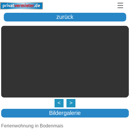
☰
zurück
<
>
Bildergalerie
Ferienwohnung in Bodenmais