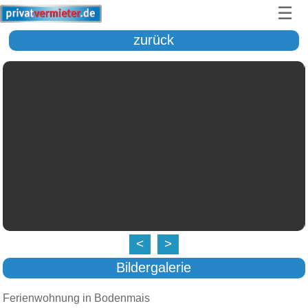
☰
zurück
<
>
Bildergalerie
Ferienwohnung in Bodenmais