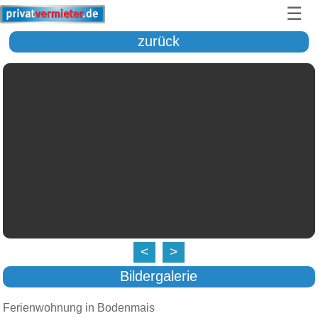
☰
zurück
<
>
Bildergalerie
Ferienwohnung in Bodenmais