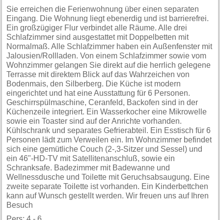
Sie erreichen die Ferienwohnung über einen separaten
Eingang. Die Wohnung liegt ebenerdig und ist barrierefrei.
Ein großzügiger Flur verbindet alle Räume. Alle drei
Schlafzimmer sind ausgestattet mit Doppelbetten mit
Normalmaß. Alle Schlafzimmer haben ein Außenfenster mit
Jalousien/Rollladen. Von einem Schlafzimmer sowie vom
Wohnzimmer gelangen Sie direkt auf die herrlich gelegene
Terrasse mit direktem Blick auf das Wahrzeichen von
Bodenmais, den Silberberg. Die Küche ist modern
eingerichtet und hat eine Ausstattung für 6 Personen.
Geschirrspülmaschine, Ceranfeld, Backofen sind in der
Küchenzeile integriert. Ein Wasserkocher eine Mikrowelle
sowie ein Toaster sind auf der Anrichte vorhanden.
Kühlschrank und separates Gefrierabteil. Ein Esstisch für 6
Personen lädt zum Verweilen ein. Im Wohnzimmer befindet
sich eine gemütliche Couch (2-,3-Sitzer und Sessel) und
ein 46"-HD-TV mit Satellitenanschluß, sowie ein
Schranksafe. Badezimmer mit Badewanne und
Wellnessdusche und Toilette mit Geruchsabsaugung. Eine
zweite separate Toilette ist vorhanden. Ein Kinderbettchen
kann auf Wunsch gestellt werden. Wir freuen uns auf Ihren
Besuch
Pers: 4 - 6