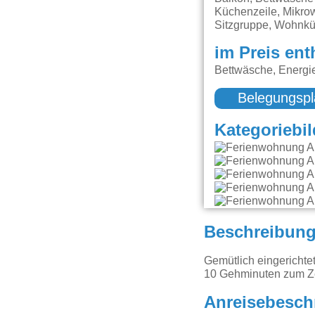
Küchenzeile, Mikrow
Sitzgruppe, Wohnk
im Preis ent
Bettwäsche, Energi
Belegungspl
Kategoriebil
Beschreibun
Gemütlich eingerichte
10 Gehminuten zum Z
Anreisebesch