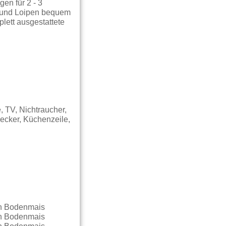
en für 2 - 3
e und Loipen bequem
ett ausgestattete
 TV, Nichtraucher,
Wecker, Küchenzeile,