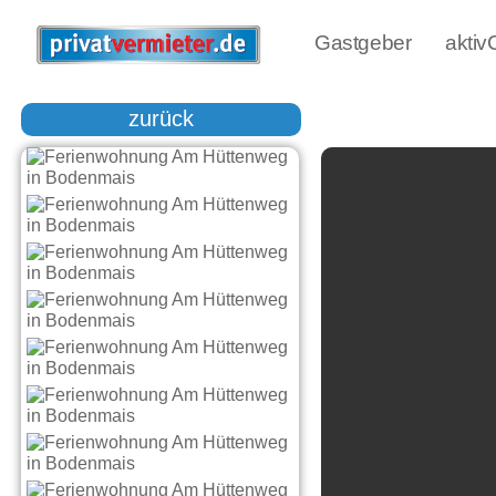
Gastgeber
akti
zurück