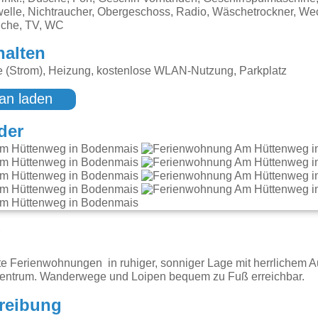
elle, Nichtraucher, Obergeschoss, Radio, Wäschetrockner, We
üche, TV, WC
halten
e (Strom), Heizung, kostenlose WLAN-Nutzung, Parkplatz
an laden
der
g
te Ferienwohnungen in ruhiger, sonniger Lage mit herrlichem Au
entrum. Wanderwege und Loipen bequem zu Fuß erreichbar.
reibung