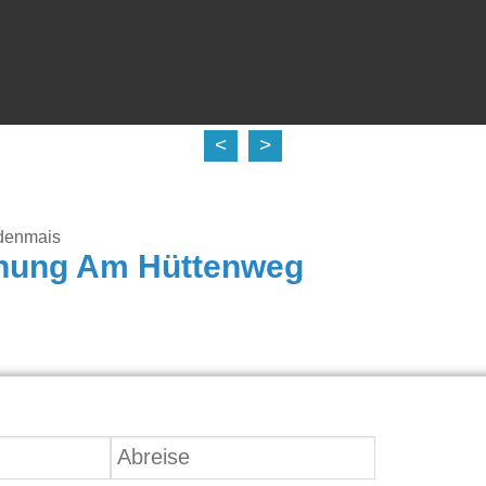
<
>
denmais
nung Am Hüttenweg