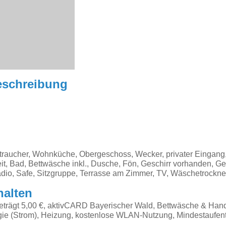
eschreibung
raucher, Wohnküche, Obergeschoss, Wecker, privater Eingang,
t, Bad, Bettwäsche inkl., Dusche, Fön, Geschirr vorhanden, G
adio, Safe, Sitzgruppe, Terrasse am Zimmer, TV, Wäschetrockn
halten
beträgt 5,00 €, aktivCARD Bayerischer Wald, Bettwäsche & Hand
ie (Strom), Heizung, kostenlose WLAN-Nutzung, Mindestaufent