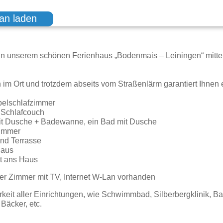
an laden
g
in unserem schönen Ferienhaus „Bodenmais – Leiningen“ mitte
n im Ort und trotzdem abseits vom Straßenlärm garantiert Ihn
pelschlafzimmer
 Schlafcouch
mit Dusche + Badewanne, ein Bad mit Dusche
zimmer
und Terrasse
Haus
t ans Haus
ller Zimmer mit TV, Internet W-Lan vorhanden
rkeit aller Einrichtungen, wie Schwimmbad, Silberbergklinik, Ba
Bäcker, etc.