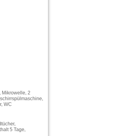
 Mikrowelle, 2
eschirrspülmaschine,
er, WC
tücher,
halt 5 Tage,