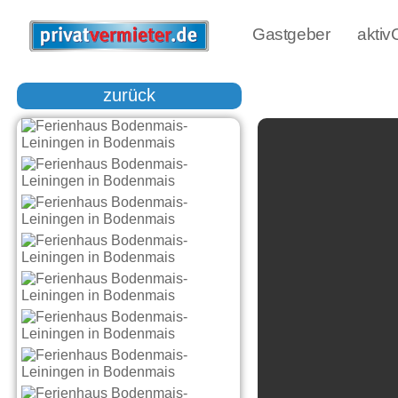
Gastgeber
akti
zurück