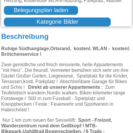
Heizung, kostenlose WLAN-Nutzung, Parkplatz, Wasser
Belegungsplan laden
Kategorie Bilder
Beschreibung
Ruhige Südhanglage,Ortsrand, kostenl. WLAN - kostenl.
Brötchenservice !
Zwei gemütliche und frisch renovierte, helle Appartements
"mit Herz". Die freundl. Vermieter bemühen sich sehr um ihre
Gäste! Großer Garten, Liegewiese, Spielplatz für die Kinder,
Terrassen,kostl. Parkplatz ! Abschließbare Garage für Bikes
und Schis !
Direkt ab unserer Appartements :
Zum
Teufelstisch wandern,Nordic walken, Biken kilometer lange
Forstwege / 500 m zum Fussball - Spielplatz und
Kneippbecken / Feste : Feuerwehr und Sportverein in
Habischried !
Nur 1 km zum neuen 6er Sessellift:
Sport - Freizeit,
Wanderzentrum rund dem Geißkopf ! MTB-
Bikepark,Uphilltrail,Bogenschießen, / 6 Trails -