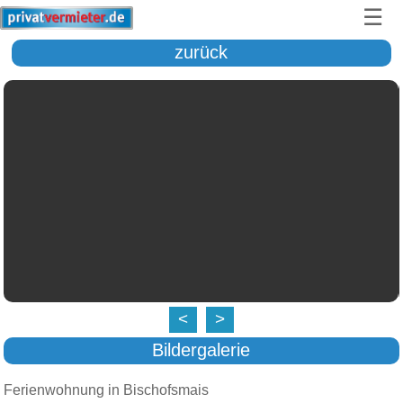
☰
zurück
<
>
Bildergalerie
Ferienwohnung in Bischofsmais