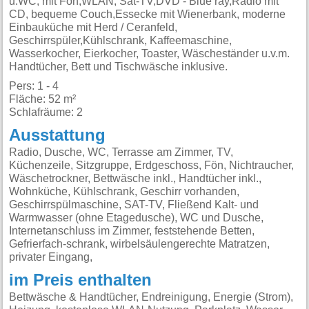
u.WC, mit Fön,WLAN, Sat-TV,DVD - Blue ray,Radio mit
CD, bequeme Couch,Essecke mit Wienerbank, moderne
Einbauküche mit Herd / Ceranfeld,
Geschirrspüler,Kühlschrank, Kaffeemaschine,
Wasserkocher, Eierkocher, Toaster, Wäscheständer u.v.m.
Handtücher, Bett und Tischwäsche inklusive.
Pers: 1 - 4
Fläche: 52 m²
Schlafräume: 2
Ausstattung
Radio, Dusche, WC, Terrasse am Zimmer, TV,
Küchenzeile, Sitzgruppe, Erdgeschoss, Fön, Nichtraucher,
Wäschetrockner, Bettwäsche inkl., Handtücher inkl.,
Wohnküche, Kühlschrank, Geschirr vorhanden,
Geschirrspülmaschine, SAT-TV, Fließend Kalt- und
Warmwasser (ohne Etagedusche), WC und Dusche,
Internetanschluss im Zimmer, feststehende Betten,
Gefrierfach-schrank, wirbelsäulengerechte Matratzen,
privater Eingang,
im Preis enthalten
Bettwäsche & Handtücher, Endreinigung, Energie (Strom),