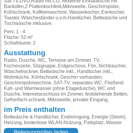
Sat-TV,DVD,Radio mit CD, Moderne Einbauküche mit
Backofen,2 Plattenkochfeld,Mikrowelle, Geschirrspüler,
Kühlschrank, Kaffeemaschine, Wasserkocher, Eierkocher,
Toaster, Wäscheständer u.v.m.Handücher, Bettwäsche und
Tischwäsche inklusive.
Pers: 1 - 4
Fläche: 52 m²
Schlafräume: 2
Ausstattung
Radio, Dusche, WC, Terrasse am Zimmer, TV,
Küchenzeile, Sitzgruppe, Erdgeschoss, Fön, Nichtraucher,
Wäschetrockner, Bettwäsche inkl., Handtücher inkl.,
Wohnküche, Kühlschrank, Geschirr vorhanden,
Geschirrspülmaschine, SAT-TV, separates WC, Fließend
Kalt- und Warmwasser (ohne Etagedusche), WC und
Dusche, Internetanschluss im Zimmer, feststehende Betten,
Gefrierfach-schrank, Mikrowelle, privater Eingang,
im Preis enthalten
Bettwäsche & Handtücher, Endreinigung, Energie (Strom),
Heizung, kostenlose WLAN-Nutzung, Parkplatz, Wasser
Belegungsplan laden