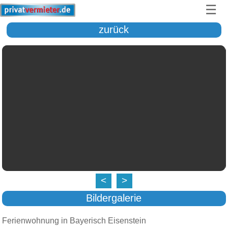
☰
zurück
<
>
Bildergalerie
Ferienwohnung in Bayerisch Eisenstein