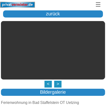
☰
zurück
<
>
Bildergalerie
Ferienwohnung in Bad Staffelstein OT Uetzing