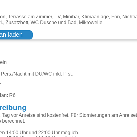
kon, Terrasse am Zimmer, TV, Minibar, Klimaanlage, Fön, Nicht
nkl., Zusatzbett, WC Dusche und Bad, Mikrowelle
an laden
g
tein
 Pers./Nacht mit DU/WC inkl. Frst.
2
lan: R6
reibung
1 Tag vor Anreise sind kostenfrei. Für Stornierungen am Anrei
 berechnet.
hen 14:00 Uhr und 22:00 Uhr möglich.