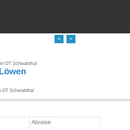
<
>
tein OT Schwabthal
 Löwen
in OT Schwabthal