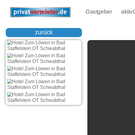
Gastgeber
akti
zurück