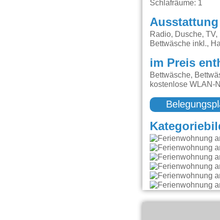
Schlafräume: 1
Ausstattung
Radio, Dusche, TV,
Bettwäsche inkl., H
im Preis ent
Bettwäsche, Bettwäs
kostenlose WLAN-Nu
Belegungspl
Kategoriebil