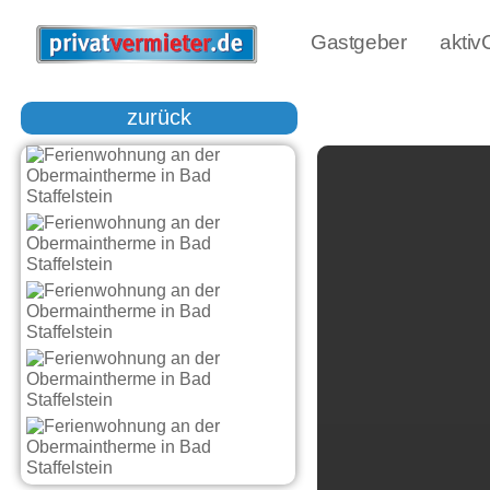
Gastgeber
akti
zurück