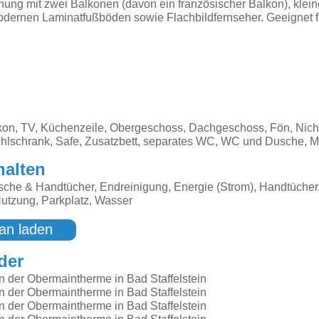
ung mit zwei Balkonen (davon ein französischer Balkon), klei
dernen Laminatfußböden sowie Flachbildfernseher. Geeignet fü
kon, TV, Küchenzeile, Obergeschoss, Dachgeschoss, Fön, Nich
ühlschrank, Safe, Zusatzbett, separates WC, WC und Dusche, M
halten
che & Handtücher, Endreinigung, Energie (Strom), Handtücher
tzung, Parkplatz, Wasser
an laden
der