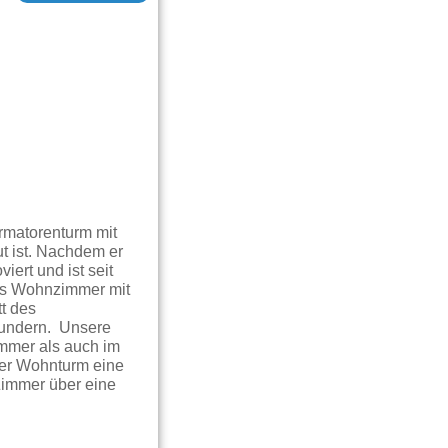
rmatorenturm mit
t ist. Nachdem er
ert und ist seit
das Wohnzimmer mit
t des
wundern. Unsere
mmer als auch im
ser Wohnturm eine
Zimmer über eine