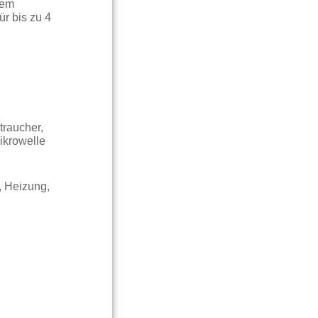
nem
r bis zu 4
traucher,
ikrowelle
, Heizung,