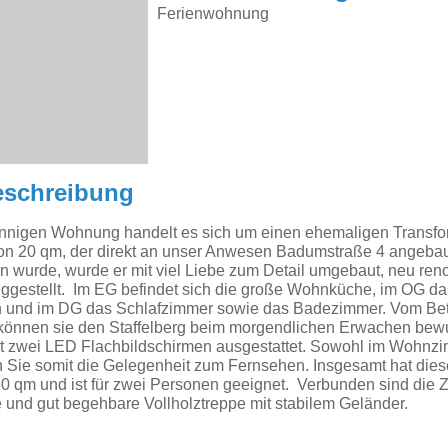
Ferienwohnung
eschreibung
sonnigen Wohnung handelt es sich um einen ehemaligen Transfo
von 20 qm, der direkt an unser Anwesen Badumstraße 4 angebau
 wurde, wurde er mit viel Liebe zum Detail umgebaut, neu renovi
iggestellt. Im EG befindet sich die große Wohnküche, im OG 
n und im DG das Schlafzimmer sowie das Badezimmer. Vom Bet
können sie den Staffelberg beim morgendlichen Erwachen be
t zwei LED Flachbildschirmen ausgestattet. Sowohl im Wohnzi
 Sie somit die Gelegenheit zum Fernsehen. Insgesamt hat die
60 qm und ist für zwei Personen geeignet. Verbunden sind die 
und gut begehbare Vollholztreppe mit stabilem Geländer.