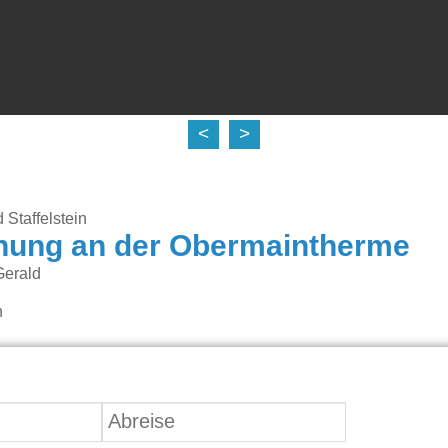
<
>
Staffelstein
nung an der Obermaintherme
Gerald
n