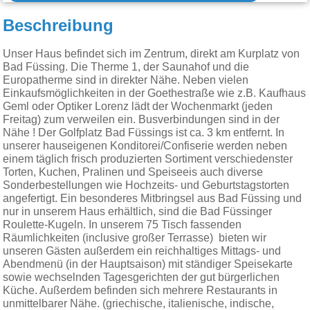
Beschreibung
Unser Haus befindet sich im Zentrum, direkt am Kurplatz von
Bad Füssing. Die Therme 1, der Saunahof und die
Europatherme sind in direkter Nähe. Neben vielen
Einkaufsmöglichkeiten in der Goethestraße wie z.B. Kaufhaus
Geml oder Optiker Lorenz lädt der Wochenmarkt (jeden
Freitag) zum verweilen ein. Busverbindungen sind in der
Nähe ! Der Golfplatz Bad Füssings ist ca. 3 km entfernt. In
unserer hauseigenen Konditorei/Confiserie werden neben
einem täglich frisch produzierten Sortiment verschiedenster
Torten, Kuchen, Pralinen und Speiseeis auch diverse
Sonderbestellungen wie Hochzeits- und Geburtstagstorten
angefertigt. Ein besonderes Mitbringsel aus Bad Füssing und
nur in unserem Haus erhältlich, sind die Bad Füssinger
Roulette-Kugeln. In unserem 75 Tisch fassenden
Räumlichkeiten (inclusive großer Terrasse) bieten wir
unseren Gästen außerdem ein reichhaltiges Mittags- und
Abendmenü (in der Hauptsaison) mit ständiger Speisekarte
sowie wechselnden Tagesgerichten der gut bürgerlichen
Küche. Außerdem befinden sich mehrere Restaurants in
unmittelbarer Nähe. (griechische, italienische, indische,