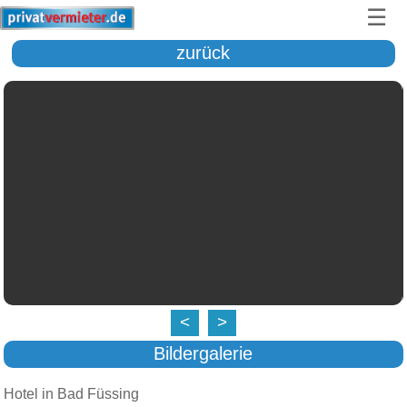
☰
zurück
<
>
Bildergalerie
Hotel in Bad Füssing