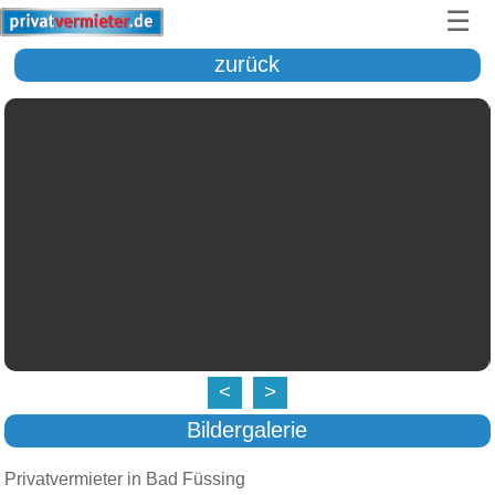
☰
zurück
<
>
Bildergalerie
Privatvermieter in Bad Füssing