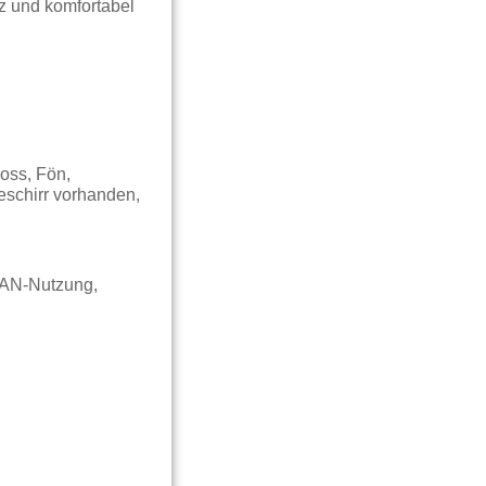
lz und komfortabel
oss, Fön,
eschirr vorhanden,
LAN-Nutzung,