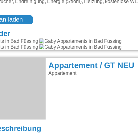
ücher, Endreinigung, Energie (Strom), Heizung, kostenlose W
an laden
der
Appartement / GT NEU
Appartement
eschreibung