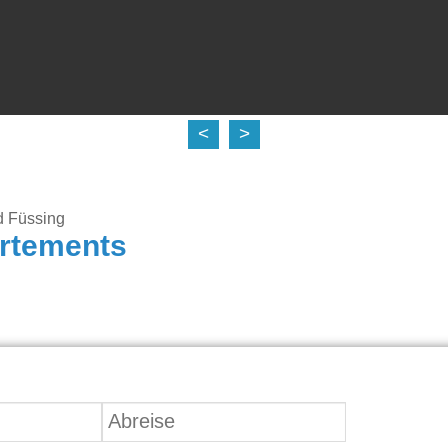
<
>
d Füssing
rtements