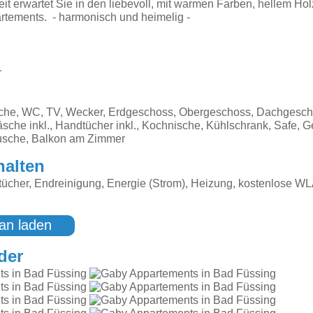
eit erwartet Sie in den liebevoll, mit warmen Farben, hellem Ho
artements. - harmonisch und heimelig -
1
sche, WC, TV, Wecker, Erdgeschoss, Obergeschoss, Dachgesch
äsche inkl., Handtücher inkl., Kochnische, Kühlschrank, Safe, G
sche, Balkon am Zimmer
halten
ücher, Endreinigung, Energie (Strom), Heizung, kostenlose W
an laden
der