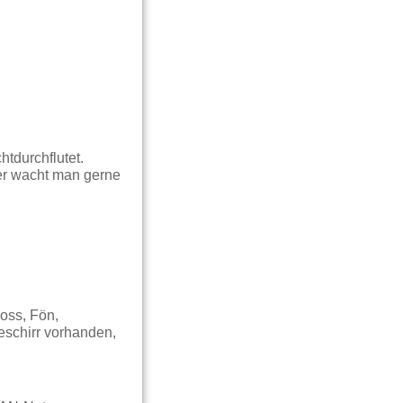
tdurchflutet.
er wacht man gerne
oss, Fön,
eschirr vorhanden,