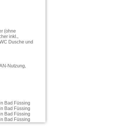
er (ohne
er inkl.,
V, WC Dusche und
LAN-Nutzung,