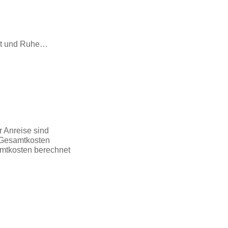
ort und Ruhe…
 Anreise sind
r Gesamtkosten
amtkosten berechnet