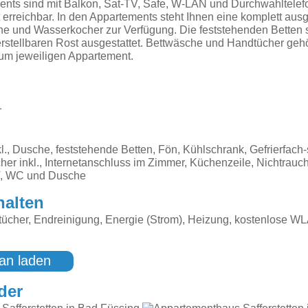
nts sind mit Balkon, Sat-TV, Safe, W-LAN und Durchwahltelefo
 erreichbar. In den Appartements steht Ihnen eine komplett ausg
ne und Wasserkocher zur Verfügung. Die feststehenden Betten 
rstellbaren Rost ausgestattet. Bettwäsche und Handtücher geh
zum jeweiligen Appartement.
1
l., Dusche, feststehende Betten, Fön, Kühlschrank, Gefrierfach-
er inkl., Internetanschluss im Zimmer, Küchenzeile, Nichtrauch
V, WC und Dusche
halten
ücher, Endreinigung, Energie (Strom), Heizung, kostenlose W
an laden
der