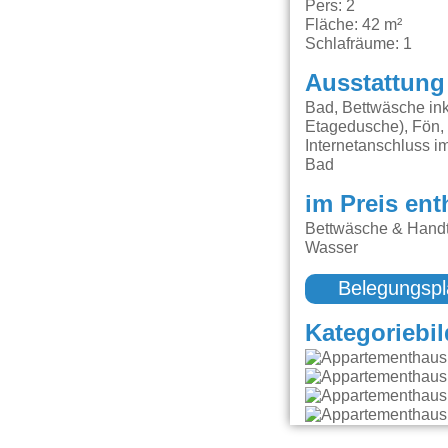
Pers: 2
Fläche: 42 m²
Schlafräume: 1
Ausstattung
Bad, Bettwäsche ink
Etagedusche), Fön, 
Internetanschluss i
Bad
im Preis ent
Bettwäsche & Handt
Wasser
Belegungspl
Kategoriebil