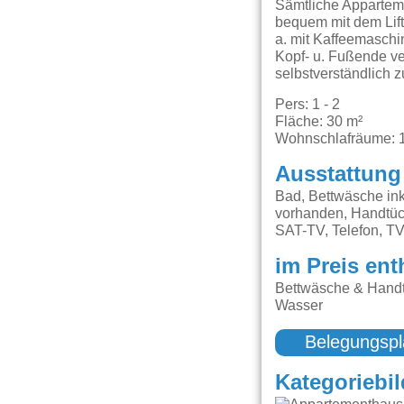
Sämtliche Apparteme
bequem mit dem Lift
a. mit Kaffeemaschi
Kopf- u. Fußende ve
selbstverständlich 
Pers: 1 - 2
Fläche: 30 m²
Wohnschlafräume: 
Ausstattung
Bad, Bettwäsche ink
vorhanden, Handtüch
SAT-TV, Telefon, T
im Preis ent
Bettwäsche & Handt
Wasser
Belegungspl
Kategoriebil