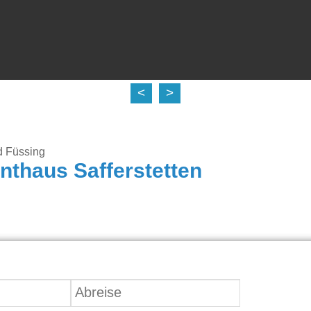
<
>
d Füssing
thaus Safferstetten
8