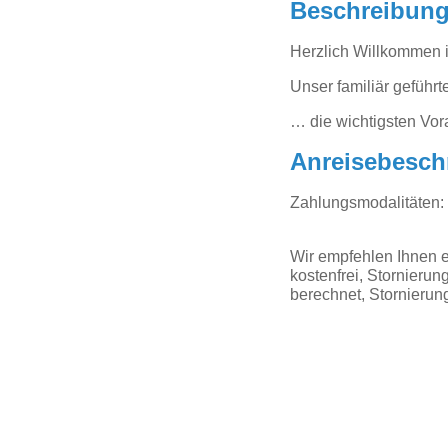
Beschreibun
Herzlich Willkommen i
Unser familiär geführ
… die wichtigsten Vor
Anreisebesch
Zahlungsmodalitäten:
Wir empfehlen Ihnen e
kostenfrei, Stornieru
berechnet, Stornierun
auf Karte an
Gastgeber
aktivCARD Gastgeber
Ferienwohnungen