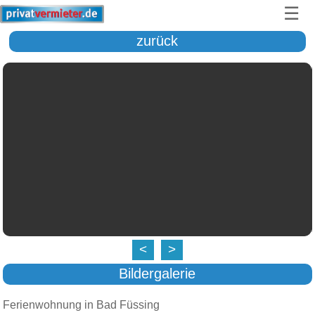
☰
zurück
<
>
Bildergalerie
Ferienwohnung in Bad Füssing