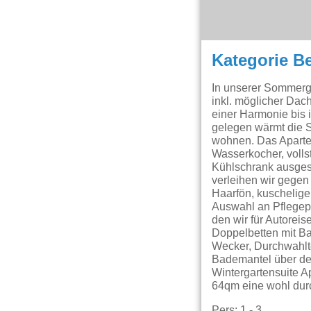
Kategorie B
In unserer Sommerga
inkl. möglicher Dac
einer Harmonie bis 
gelegen wärmt die S
wohnen. Das Apartem
Wasserkocher, voll
Kühlschrank ausgest
verleihen wir gegen
Haarfön, kuschelige
Auswahl an Pflegep
den wir für Autorei
Doppelbetten mit Ba
Wecker, Durchwahlt
Bademantel über de
Wintergartensuite A
64qm eine wohl dur
Pers: 1 - 3