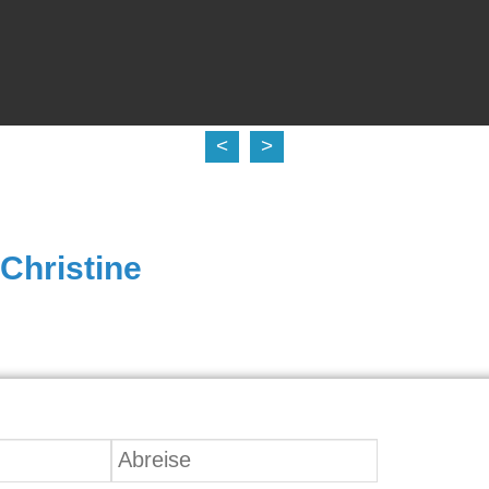
<
>
 Christine