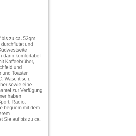
 bis zu ca. 52qm
durchflutet und
 Südwestseite
 darin komfortabel
it Kaffeebrüher,
chfeld und
e und Toaster
C, Waschtisch,
cher sowie eine
antel zur Verfügung
mmer haben
port, Radio,
Sie bequem mit dem
serem
 Sie auf bis zu ca.