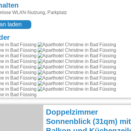
halten
enlose WLAN-Nutzung, Parkplatz
an laden
der
Doppelzimmer
Sonnenblick (31qm) mit