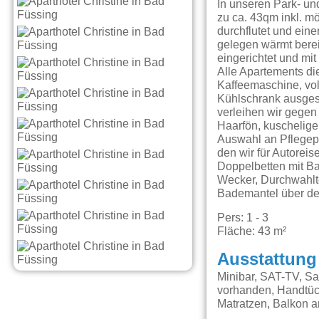
In unseren Park- un
zu ca. 43qm inkl. m
durchflutet und eine
gelegen wärmt berei
eingerichtet und mi
Alle Apartements di
Kaffeemaschine, vo
Kühlschrank ausgest
verleihen wir gegen
Haarfön, kuschelige
Auswahl an Pflegep
den wir für Autorei
Doppelbetten mit Ba
Wecker, Durchwahlt
Bademantel über de
Pers: 1 - 3
Fläche: 43 m²
Ausstattung
Minibar, SAT-TV, Sa
vorhanden, Handtüch
Matratzen, Balkon