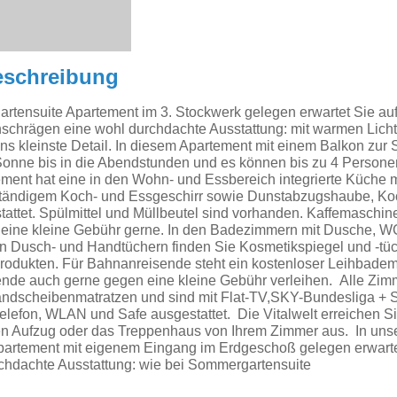
eschreibung
rtensuite Apartement im 3. Stockwerk gelegen erwartet Sie auf
hschrägen eine wohl durchdachte Ausstattung: mit warmen Licht 
ins kleinste Detail. In diesem Apartement mit einem Balkon zur
onne bis in die Abendstunden und es können bis zu 4 Personen
ent hat eine in den Wohn- und Essbereich integrierte Küche m
ständigem Koch- und Essgeschirr sowie Dunstabzugshaube, Ko
attet. Spülmittel und Müllbeutel sind vorhanden. Kaffemaschin
 eine kleine Gebühr gerne. In den Badezimmern mit Dusche, W
n Dusch- und Handtüchern finden Sie Kosmetikspiegel und -tü
rodukten. Für Bahnanreisende steht ein kostenloser Leihbadem
sende auch gerne gegen eine kleine Gebühr verleihen. Alle Zi
ndscheibenmatratzen und sind mit Flat-TV,SKY-Bundesliga + S
elefon, WLAN und Safe ausgestattet. Die Vitalwelt erreichen 
n Aufzug oder das Treppenhaus von Ihrem Zimmer aus. In un
partement mit eigenem Eingang im Erdgeschoß gelegen erwartet
chdachte Ausstattung: wie bei Sommergartensuite