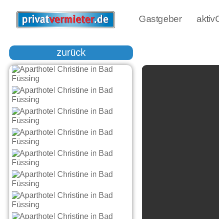
Gastgeber
akti
zurück