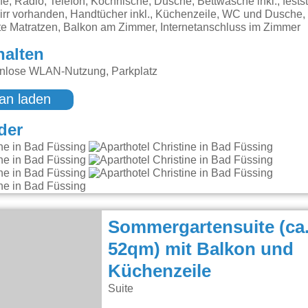
fe, Radio, Telefon, Kochnische, Dusche, Bettwäsche inkl., fest
irr vorhanden, Handtücher inkl., Küchenzeile, WC und Dusche,
te Matratzen, Balkon am Zimmer, Internetanschluss im Zimmer
halten
enlose WLAN-Nutzung, Parkplatz
an laden
der
Sommergartensuite (ca
52qm) mit Balkon und
Küchenzeile
Suite