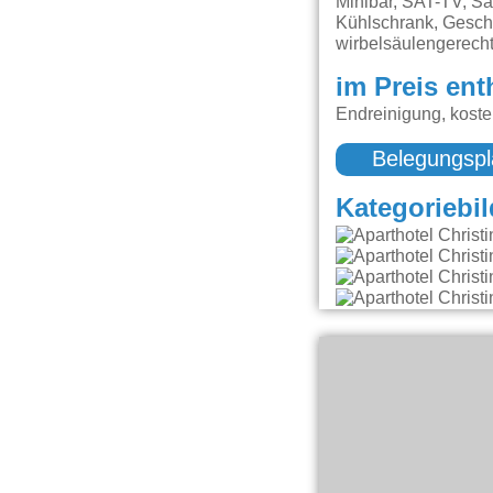
Minibar, SAT-TV, Sa
Kühlschrank, Gesch
wirbelsäulengerech
im Preis ent
Endreinigung, kost
Belegungspl
Kategoriebil