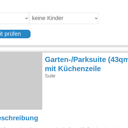
it prüfen
Garten-/Parksuite (43q
mit Küchenzeile
Suite
eschreibung