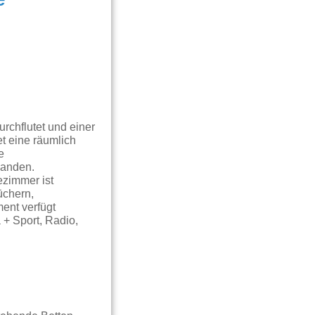
e
rchflutet und einer
et eine räumlich
e
handen.
ezimmer ist
üchern,
ent verfügt
+ Sport, Radio,