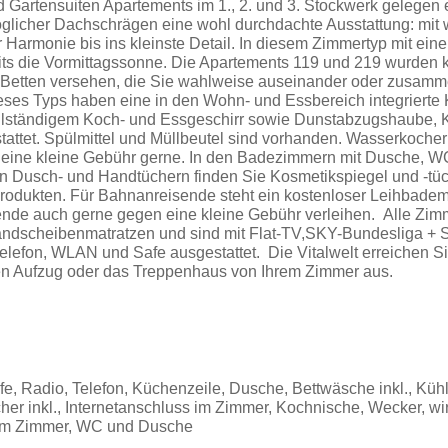
d Gartensuiten Apartements im 1., 2. und 3. Stockwerk gelegen e
öglicher Dachschrägen eine wohl durchdachte Ausstattung: mit
r Harmonie bis ins kleinste Detail. In diesem Zimmertyp mit ei
ts die Vormittagssonne. Die Apartements 119 und 219 wurden 
t Betten versehen, die Sie wahlweise auseinander oder zusamm
eses Typs haben eine in den Wohn- und Essbereich integrierte
llständigem Koch- und Essgeschirr sowie Dunstabzugshaube, 
attet. Spülmittel und Müllbeutel sind vorhanden. Wasserkocher
 eine kleine Gebühr gerne. In den Badezimmern mit Dusche, W
n Dusch- und Handtüchern finden Sie Kosmetikspiegel und -tü
rodukten. Für Bahnanreisende steht ein kostenloser Leihbadem
sende auch gerne gegen eine kleine Gebühr verleihen. Alle Zi
ndscheibenmatratzen und sind mit Flat-TV,SKY-Bundesliga + S
elefon, WLAN und Safe ausgestattet. Die Vitalwelt erreichen 
n Aufzug oder das Treppenhaus von Ihrem Zimmer aus.
fe, Radio, Telefon, Küchenzeile, Dusche, Bettwäsche inkl., Küh
er inkl., Internetanschluss im Zimmer, Kochnische, Wecker, w
 am Zimmer, WC und Dusche