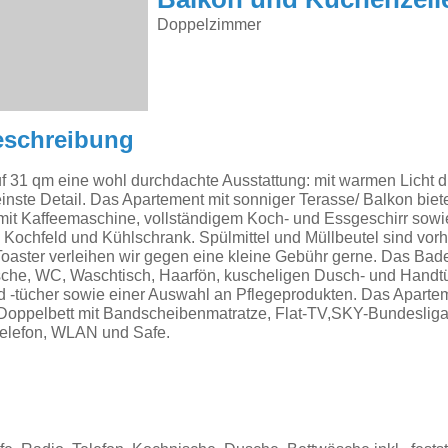
Balkon und Küchenzeil
Doppelzimmer
eschreibung
uf 31 qm eine wohl durchdachte Ausstattung: mit warmen Licht du
inste Detail. Das Apartement mit sonniger Terasse/ Balkon biet
mit Kaffeemaschine, vollständigem Koch- und Essgeschirr sowi
Kochfeld und Kühlschrank. Spülmittel und Müllbeutel sind vor
aster verleihen wir gegen eine kleine Gebühr gerne. Das Bad
usche, WC, Waschtisch, Haarfön, kuscheligen Dusch- und Handt
 -tücher sowie einer Auswahl an Pflegeprodukten. Das Apartem
Doppelbett mit Bandscheibenmatratze, Flat-TV,SKY-Bundesliga 
elefon, WLAN und Safe.