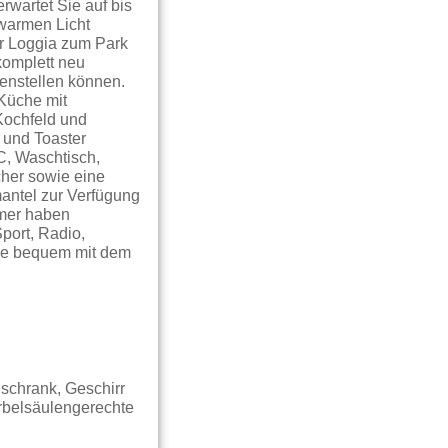
rwartet Sie auf bis
 warmen Licht
ner Loggia zum Park
komplett neu
enstellen können.
 Küche mit
Kochfeld und
 und Toaster
C, Waschtisch,
cher sowie eine
antel zur Verfügung
mmer haben
port, Radio,
Sie bequem mit dem
lschrank, Geschirr
irbelsäulengerechte